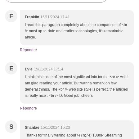
F
Franklin
15/11/2024 17:41
I read this paragraph completely about the comparison of <br
/> most up-to-date and earlier technologies, it's remarkable
article.
Répondre
E
Evie
15/11/2024 17:14
I think this is one of the most significant info for me.<br /> And i
am glad reading your article. But wanna remark on few
general things, The <br /> web site style is perfect, the articles
is really nice : <br /> D. Good job, cheers
Répondre
S
Shantae
15/11/2024 15:23
Thanks for finally writing about >(Yh;74) 1080P Streaming