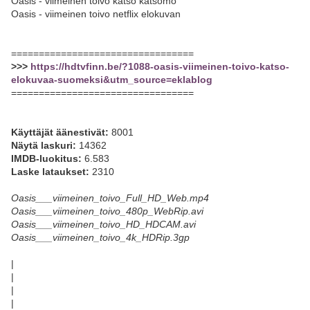
Oasis - viimeinen toivo katso katsomo
Oasis - viimeinen toivo netflix elokuvan
=================================
>>>
https://hdtvfinn.be/?1088-oasis-viimeinen-toivo-katso-
elokuvaa-suomeksi&utm_source=eklablog
=================================
Käyttäjät äänestivät:
8001
Näytä laskuri:
14362
IMDB-luokitus:
6.583
Laske lataukset:
2310
Oasis___viimeinen_toivo_Full_HD_Web.mp4
Oasis___viimeinen_toivo_480p_WebRip.avi
Oasis___viimeinen_toivo_HD_HDCAM.avi
Oasis___viimeinen_toivo_4k_HDRip.3gp
|
|
|
|