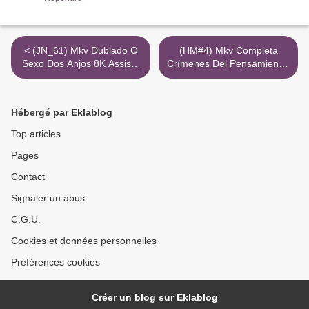
< (JN_61) Mkv Dublado O
(HM#4) Mkv Completa
Sexo Dos Anjos 8K Assistir
Crímenes Del Pensamiento:
Torrent Magnet
El Caso Del Policía Caníbal
Ver 1080P Películas >
Hébergé par Eklablog
Top articles
Pages
Contact
Signaler un abus
C.G.U.
Cookies et données personnelles
Préférences cookies
Créer un blog sur Eklablog