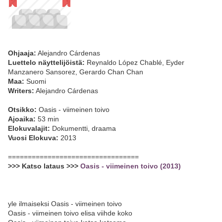
Ohjaaja:
Alejandro Cárdenas
Luettelo näyttelijöistä:
Reynaldo López Chablé, Eyder
Manzanero Sansorez, Gerardo Chan Chan
Maa:
Suomi
Writers:
Alejandro Cárdenas
Otsikko:
Oasis - viimeinen toivo
Ajoaika:
53 min
Elokuvalajit:
Dokumentti, draama
Vuosi Elokuva:
2013
=================================
>>> Katso lataus >>>
Oasis - viimeinen toivo (2013)
yle ilmaiseksi Oasis - viimeinen toivo
Oasis - viimeinen toivo elisa viihde koko