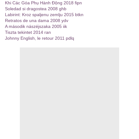
Khi Các Góa Phụ Hành Động 2018 fipn
Soledad si dragostea 2008 ghb
Labirint: Kroz spaljenu zemlju 2015 btkn
Retratos de una dama 2008 ydv
A második nászéjszaka 2005 iik
Tiszta tekintet 2014 ran
Johnny English, le retour 2011 pdlq