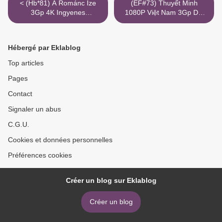
< (Hb*81) A Románc Íze
(EF#73) Thuyết Minh
3Gp 4K Ingyenes
1080P Việt Nam 3Gp Dai
Streaming
Võ Sinh Huyên Chiên
Torrent >
Hébergé par Eklablog
Top articles
Pages
Contact
Signaler un abus
C.G.U.
Cookies et données personnelles
Préférences cookies
Créer un blog sur Eklablog
Créer un blog