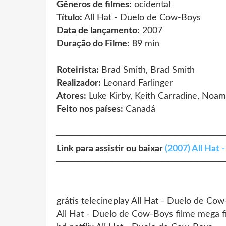
Gêneros de filmes:
ocidental
Título:
All Hat - Duelo de Cow-Boys
Data de lançamento:
2007
Duração do Filme:
89 min
Roteirista:
Brad Smith, Brad Smith
Realizador:
Leonard Farlinger
Atores:
Luke Kirby, Keith Carradine, Noam
Feito nos países:
Canadá
────────────────────────
Link para assistir ou baixar
(2007) All Hat
────────────────────────
grátis telecineplay All Hat - Duelo de Co
All Hat - Duelo de Cow-Boys filme mega f