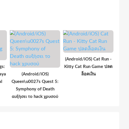
(Android/iOS) Cat Run -
gs:
Kitty Cat Run Game ปลด
aya
(Android/iOS)
ล็อคเงิน
al
Queen\u0027s Quest 5:
Symphony of Death
αυξήσει το hack χρυσού