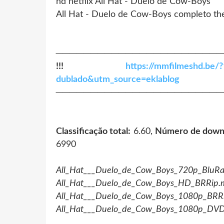
hd netflix All Hat - Duelo de Cow-Boys
All Hat - Duelo de Cow-Boys completo th
────────────────────────
!!!
https://mmfilmeshd.be/?
dublado&utm_source=eklablog
────────────────────────
Classificação total:
6.60,
Número de down
6990
All_Hat___Duelo_de_Cow_Boys_720p_BluR
All_Hat___Duelo_de_Cow_Boys_HD_BRRip.
All_Hat___Duelo_de_Cow_Boys_1080p_BRRi
All_Hat___Duelo_de_Cow_Boys_1080p_DV