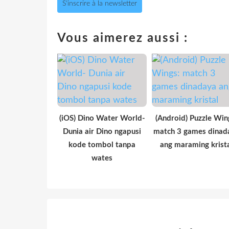
S'inscrire à la newsletter
Vous aimerez aussi :
(iOS) Dino Water World-
(Android) Puzzle Win
Dunia air Dino ngapusi
match 3 games dinad
kode tombol tanpa
ang maraming krist
wates