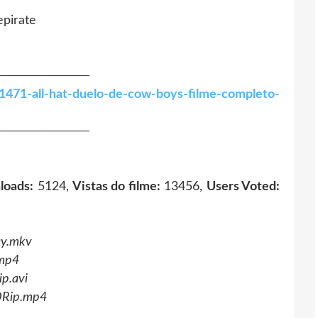
epirate
─────────
1471-all-hat-duelo-de-cow-boys-filme-completo-
─────────
loads:
5124,
Vistas do filme:
13456,
Users Voted:
ay.mkv
mp4
p.avi
DRip.mp4