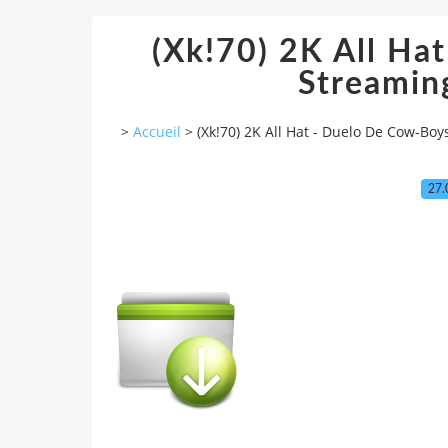
(Xk!70) 2K All Ha
Streamin
>
Accueil
>
(Xk!70) 2K All Hat - Duelo De Cow-Bo
27.