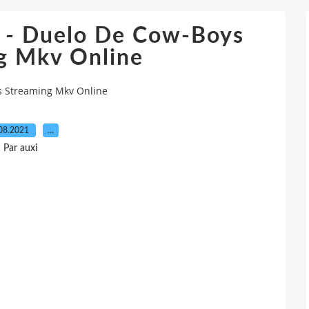
t - Duelo De Cow-Boys
g Mkv Online
ys Streaming Mkv Online
08.2021
…
Par auxi