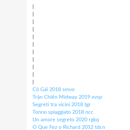
|
|
|
|
|
|
|
|
|
|
|
Cô Gái 2018 smvo
Trận Chiến Midway 2019 xvsp
Segreti tra vicini 2018 tgr
Tonno spiaggiato 2018 ncc
Un amore segreto 2020 rgkq
O Que Fez o Richard 2012 tdcn