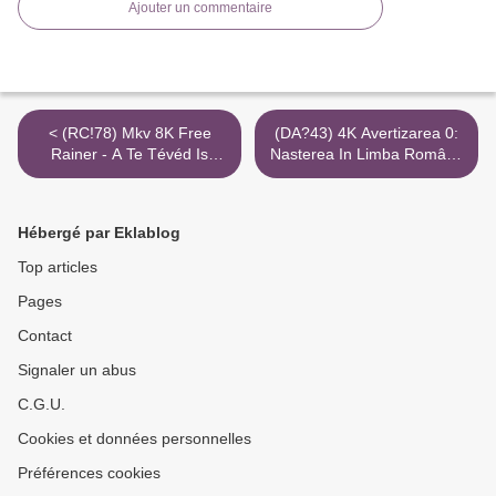
Ajouter un commentaire
< (RC!78) Mkv 8K Free
(DA?43) 4K Avertizarea 0:
Rainer - A Te Tévéd Is
Nasterea In Limba Română
Hazudik Filmnézés
Mkv Gratuit Torrent >
Ingyenes
Hébergé par Eklablog
Top articles
Pages
Contact
Signaler un abus
C.G.U.
Cookies et données personnelles
Préférences cookies