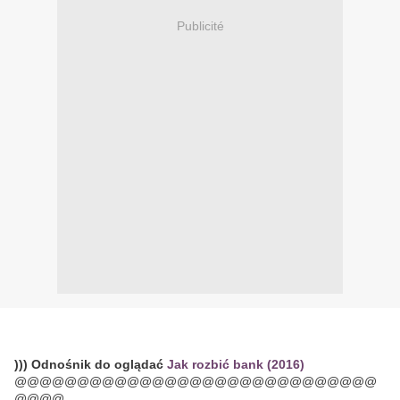
Publicité
))) Odnośnik do oglądać
Jak rozbić bank (2016)
@@@@@@@@@@@@@@@@@@@@@@@@@@@@@
@@@@