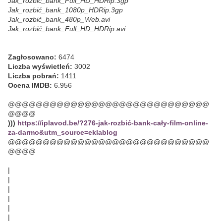
Jak_rozbić_bank_Full_HD_HDRip.3gp
Jak_rozbić_bank_1080p_HDRip.3gp
Jak_rozbić_bank_480p_Web.avi
Jak_rozbić_bank_Full_HD_HDRip.avi
Zagłosowano:
6474
Liczba wyświetleń:
3002
Liczba pobrań:
1411
Ocena IMDB:
6.956
@@@@@@@@@@@@@@@@@@@@@@@@@@@@@
@@@@
)))
https://iplavod.be/?276-jak-rozbić-bank-cały-film-online-
za-darmo&utm_source=eklablog
@@@@@@@@@@@@@@@@@@@@@@@@@@@@@
@@@@
|
|
|
|
|
|