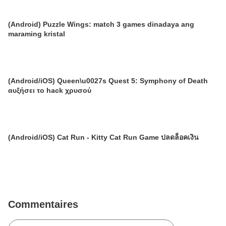
(Android) Puzzle Wings: match 3 games dinadaya ang
maraming kristal
(Android/iOS) Queen\u0027s Quest 5: Symphony of Death
αυξήσει το hack χρυσού
(Android/iOS) Cat Run - Kitty Cat Run Game ปลดล็อคเงิน
Commentaires