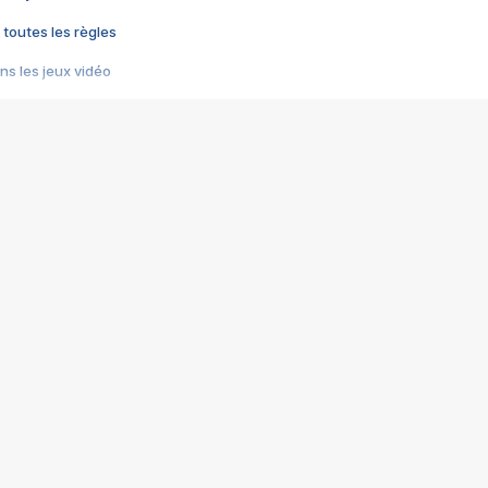
 toutes les règles
s les jeux vidéo
us choquant de Rockstar ? - Le scandale BULLY
e plus moche de Steam
du RÊVE tourne au CAUCHEMAR
pendant 8 heures
it… à tort
umiliés par un jeu vidéo
ire - Final Fantasy 8
ti un empire - Age of Empires
story DOFUS
tard, il crée l'un des pires jeux de tous les temps, MindsEye.