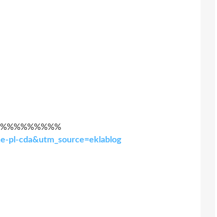
%%%%%%%%%
ine-pl-cda&utm_source=eklablog