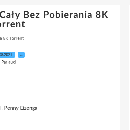
Cały Bez Pobierania 8K
orrent
a 8K Torrent
08.2021
…
Par auxi
l, Penny Eizenga