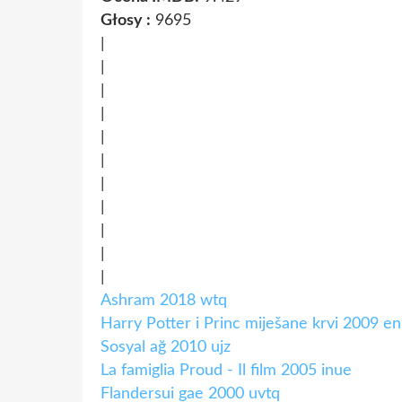
Głosy :
9695
|
|
|
|
|
|
|
|
|
|
|
Ashram 2018 wtq
Harry Potter i Princ miješane krvi 2009 en
Sosyal ağ 2010 ujz
La famiglia Proud - Il film 2005 inue
Flandersui gae 2000 uvtq