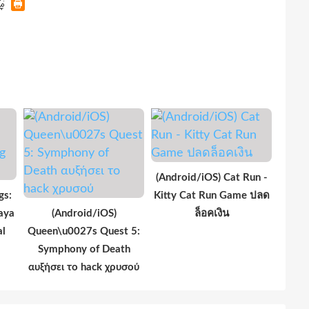
(Android/iOS) Cat Run -
gs:
Kitty Cat Run Game ปลด
aya
(Android/iOS)
ล็อคเงิน
al
Queen\u0027s Quest 5:
Symphony of Death
αυξήσει το hack χρυσού