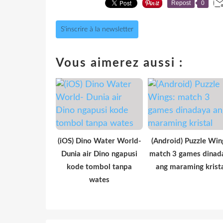
Repost
0
S'inscrire à la newsletter
Vous aimerez aussi :
(iOS) Dino Water World-
(Android) Puzzle Win
Dunia air Dino ngapusi
match 3 games dinad
kode tombol tanpa
ang maraming krist
wates