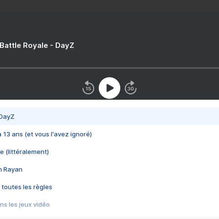
 Battle Royale - DayZ
 DayZ
 a 13 ans (et vous l'avez ignoré)
e (littéralement)
im Rayan
 toutes les règles
s les jeux vidéo