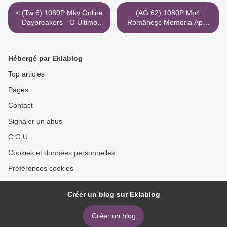
< (Tw:6) 1080P Mkv Online
(AG:62) 1080P Mp4
Daybreakers - O Último
Româneșc Memoria Apei
Vampiro Hd Netflix
Sub Torrent Netflix >
Hébergé par Eklablog
Top articles
Pages
Contact
Signaler un abus
C.G.U.
Cookies et données personnelles
Préférences cookies
Créer un blog sur Eklablog
Créer un blog