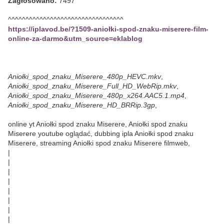
Zagłosowano:
7497
^^^^^^^^^^^^^^^^^^^^^^^^^^^^^^^^^
https://iplavod.be/?1509-aniołki-spod-znaku-miserere-film-
online-za-darmo&utm_source=eklablog
Aniołki_spod_znaku_Miserere_480p_HEVC.mkv
,
Aniołki_spod_znaku_Miserere_Full_HD_WebRip.mkv
,
Aniołki_spod_znaku_Miserere_480p_x264.AAC5.1.mp4
,
Aniołki_spod_znaku_Miserere_HD_BRRip.3gp
,
online yt Aniołki spod znaku Miserere, Aniołki spod znaku
Miserere youtube oglądać, dubbing ipla Aniołki spod znaku
Miserere, streaming Aniołki spod znaku Miserere filmweb,
|
|
|
|
|
|
|
|