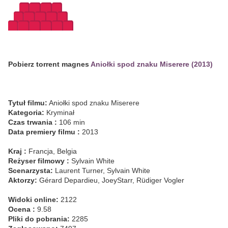
Pobierz torrent magnes
Aniołki spod znaku Miserere (2013)
Tytuł filmu:
Aniołki spod znaku Miserere
Kategoria:
Kryminał
Czas trwania :
106 min
Data premiery filmu :
2013
Kraj :
Francja, Belgia
Reżyser filmowy :
Sylvain White
Scenarzysta:
Laurent Turner, Sylvain White
Aktorzy:
Gérard Depardieu, JoeyStarr, Rüdiger Vogler
Widoki online:
2122
Ocena :
9.58
Pliki do pobrania:
2285