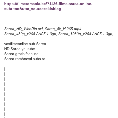
https://filmeromania.be/?1126-filme-sarea-online-
subtitrat&utm_source=eklablog
Sarea_HD_WebRip.avi
,
Sarea_4k_H.265.mp4
,
Sarea_480p_x264.AAC5.1.3gp
,
Sarea_1080p_x264.AAC5.1.3gp
,
voxfilmeonline sub Sarea
HD Sarea youtube
Sarea gratis fsonline
Sarea românești subs ro
|
|
|
|
|
|
|
|
|
|