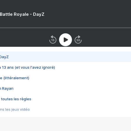
 Battle Royale - DayZ
 DayZ
 a 13 ans (et vous l'avez ignoré)
e (littéralement)
im Rayan
 toutes les règles
s les jeux vidéo
us choquant de Rockstar ? - Le scandale BULLY
e plus moche de Steam