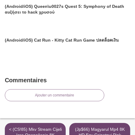
(Android/iOS) Queen\u0027s Quest 5: Symphony of Death
αυξήσει το hack χρυσού
(Android/iOS) Cat Run - Kitty Cat Run Game ปลดล็อคเงิน
Commentaires
Ajouter un commentaire
< (CS!85) Mkv Stream Cijeli
(Jp$66) Magyarul Mp4 8K