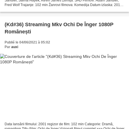
Sandler, Salma Hayek, Kevin James Zemlja: SAD Filmovi: Adam Sandler,
Fred Wolf Trajanje: 102 min Žanrovi filmova: Komedija Datum izlaska: 2010
Naslov: Starci Ukupan broj: 6620 Pregledi...
(Kd#36) Streaming Mkv Ochi De Înger 1080P
Românești
Publié le 04/06/2021 à 05:02
Par
auxi
Data lansării filmului: 2001 regizor de film: 102 min Categorie: Dramă,
romantism Titlu Film: Ochi de înger Vizionați filmul complet >>> Ochi de înger