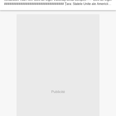
################################# Țara: Statele Unite ale Americii
Lista actorilor: Jennifer Lopez,...
Publicité