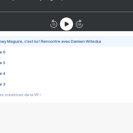
bey Maguire, c'est lui ! Rencontre avec Damien Witecka
e 6
e 5
e 4
e 3
s créatrices de la VF !
e 2
e 1
e Mektoub My Love arrive enfin ! Rencontre avec Shaïn Boumedine et Sal