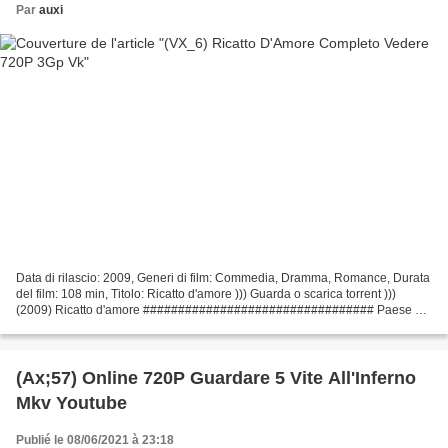
Par
auxi
Data di rilascio: 2009, Generi di film: Commedia, Dramma, Romance, Durata
del film: 108 min, Titolo: Ricatto d'amore ))) Guarda o scarica torrent )))
(2009) Ricatto d'amore ################################# Paese del
film: Stati Uniti d'America Direttore:...
(Ax;57) Online 720P Guardare 5 Vite All'Inferno
Mkv Youtube
Publié le 08/06/2021 à 23:18