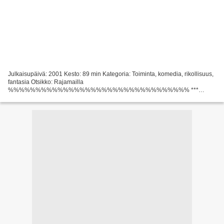
Julkaisupäivä: 2001 Kesto: 89 min Kategoria: Toiminta, komedia, rikollisuus,
fantasia Otsikko: Rajamailla
%%%%%%%%%%%%%%%%%%%%%%%%%%%%%%%%% ***
Napsauta linkkiä *** Rajamailla (2001)
%%%%%%%%%%%%%%%%%%%%%%%%%%%%%%%%%
Elokuvan maa: Australia, USA, Writers...