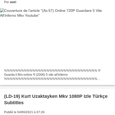
Par
auxi
%%%%%%%%%%%%%%%%%%%%%%%%%%%%%%%%% !!!
Guarda il film online !!! (2006) 5 vite all'inferno
%%%%%%%%%%%%%%%%%%%%%%%%%%%%%%%%%
Categoria: Orrore Durata: 95 min Titolo del film: 5 vite all'inferno Uscita del
film: 2006 Film degli scrittori: Marshall Hicks,...
(LD-19) Kurt Uzaktayken Mkv 1080P Izle Türkçe
Subtitles
Publié le 04/06/2021 à 07:26