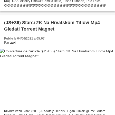
Kraj : USA, Aktorzy filmowi: Camilla Belle, Elisha Cuthbert, Edie Falco
@@@@@@@@@@@@@@@@@@@@@@@@@@@@@@@@@
Kliknij, aby obejrzeć film (2005) W ciszy
@@@@@@@@@@@@@@@@@@@@@@@@@@@@@@@@@...
(JS+36) Starci 2K Na Hrvatskom Titlovi Mp4
Gledati Torrent Magnet
Publié le 04/06/2021 à 05:07
Par
auxi
Kliknite vezu Starci (2010) Redatelj: Dennis Dugan Filmski glumci: Adam