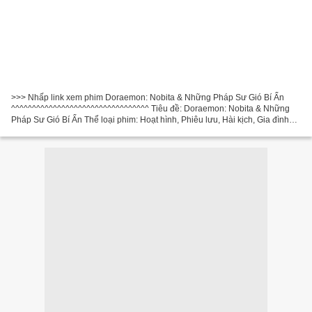
>>> Nhấp link xem phim Doraemon: Nobita & Những Pháp Sư Gió Bí Ẩn
^^^^^^^^^^^^^^^^^^^^^^^^^^^^^^^^^ Tiêu đề: Doraemon: Nobita & Những
Pháp Sư Gió Bí Ẩn Thể loại phim: Hoạt hình, Phiêu lưu, Hài kịch, Gia đình
Năm: 2003 Thời gian chạy: 84 min Phim của nhà...