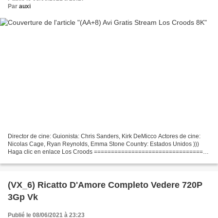
Par
auxi
Director de cine: Guionista: Chris Sanders, Kirk DeMicco Actores de cine:
Nicolas Cage, Ryan Reynolds, Emma Stone Country: Estados Unidos )))
Haga clic en enlace Los Croods =================================
Tiempo de ejecución: 98 min, Géneros: Animación,...
(VX_6) Ricatto D'Amore Completo Vedere 720P
3Gp Vk
Publié le 08/06/2021 à 23:23