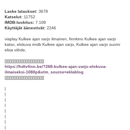
Laske lataukset:
3678
Katselut:
11752
IMDB-luokitus:
7.108
Käyttäjät äänestivät:
2246
viaplay Kulkee ajan varjo ilmainen, finnkino Kulkee ajan varjo
katso, elokuva imdb Kulkee ajan varjo, Kulkee ajan varjo suomi
elisa viihde,
[][][][][][][][][][][][][][][][][]
https://hdtvfinn.be/?268-kulkee-ajan-varjo-elokuva-
ilmaiseksi-1080p&utm_source=eklablog
[][][][][][][][][][][][][][][][][]
|
|
|
|
|
|
|
|