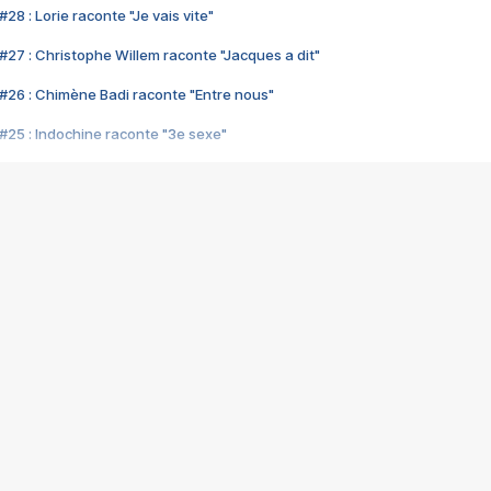
28 : Lorie raconte "Je vais vite"
#27 : Christophe Willem raconte "Jacques a dit"
#26 : Chimène Badi raconte "Entre nous"
#25 : Indochine raconte "3e sexe"
#24 : Zaho raconte "C'est chelou"
#23 : Patrick Bruel raconte "Au café des délices"
#22 : Kyo raconte "Le chemin"
#21 : Nolwenn Leroy raconte "Cassé"
#20 : Patrick Hernandez raconte "Born to be alive"
#19 : Lorie raconte "Près de moi"
#18 : Michael Jones raconte "A nos actes manqués" (avec Jean-Jacque
#17 : Khaled raconte "Aïcha"
#16 : Corneille raconte "Parce qu'on vient de loin"