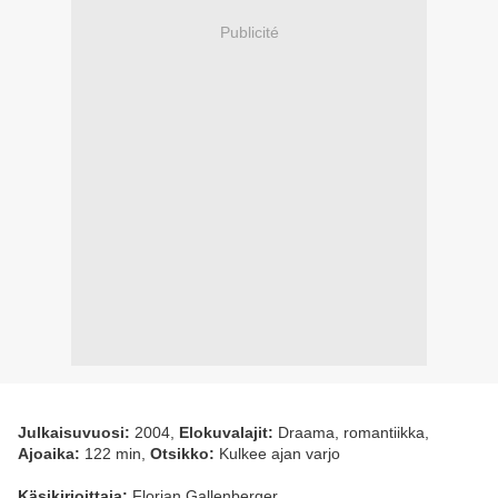
Publicité
Julkaisuvuosi:
2004,
Elokuvalajit:
Draama, romantiikka,
Ajoaika:
122 min,
Otsikko:
Kulkee ajan varjo
Käsikirjoittaja:
Florian Gallenberger