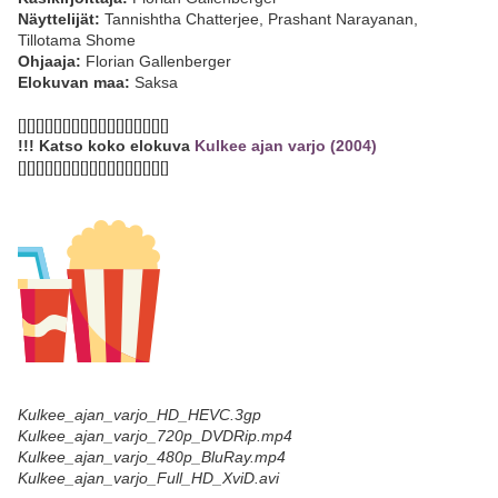
Näyttelijät:
Tannishtha Chatterjee, Prashant Narayanan,
Tillotama Shome
Ohjaaja:
Florian Gallenberger
Elokuvan maa:
Saksa
[][][][][][][][][][][][][][][][][]
!!! Katso koko elokuva
Kulkee ajan varjo (2004)
[][][][][][][][][][][][][][][][][]
Kulkee_ajan_varjo_HD_HEVC.3gp
Kulkee_ajan_varjo_720p_DVDRip.mp4
Kulkee_ajan_varjo_480p_BluRay.mp4
Kulkee_ajan_varjo_Full_HD_XviD.avi