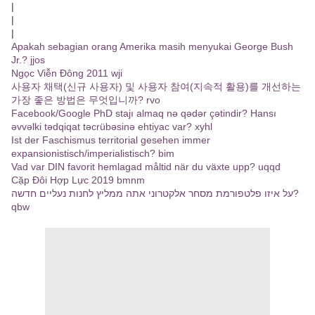
|
|
|
Apakah sebagian orang Amerika masih menyukai George Bush
Jr.? jjos
Ngọc Viễn Đông 2011 wji
사용자 채택(신규 사용자) 및 사용자 참여(지속적 활용)를 개선하는
가장 좋은 방법은 무엇입니까? rvo
Facebook/Google PhD stajı almaq nə qədər çətindir? Hansı
əvvəlki tədqiqat təcrübəsinə ehtiyac var? xyhl
Ist der Faschismus territorial gesehen immer
expansionistisch/imperialistisch? bim
Vad var DIN favorit hemlagad måltid när du växte upp? uqqd
Cặp Đôi Hợp Lực 2019 bmnm
על איזו פלטפורמת מסחר אלקטרוני אתה ממליץ לחנות נעליים חדשה?
qbw