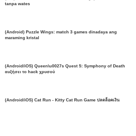
tanpa wates
(Android) Puzzle Wings: match 3 games dinadaya ang
maraming kristal
(Android/iOS) Queen\u0027s Quest 5: Symphony of Death
αυξήσει το hack χρυσού
(Android/iOS) Cat Run - Kitty Cat Run Game ปลดล็อคเงิน