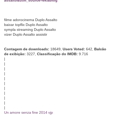
assalto&utm_source=eklablog
filme adorocinema Duplo Assalto
baixar topflix Duplo Assalto
sympla streaming Duplo Assalto
vizer Duplo Assalto assistir
Contagem de downloads:
18649,
Users Voted:
642,
Balcão
de exibição:
3227,
Classificação do IMDB:
9.716
|
|
|
|
|
|
|
|
|
|
|
Un amore senza fine 2014 vjp