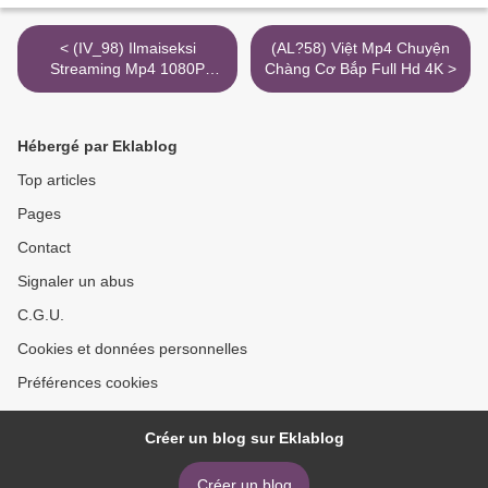
< (IV_98) Ilmaiseksi
(AL?58) Việt Mp4 Chuyện
Streaming Mp4 1080P
Chàng Cơ Bắp Full Hd 4K >
Kylläisyyden Päiväsi Ovat
Luetut!
Hébergé par Eklablog
Top articles
Pages
Contact
Signaler un abus
C.G.U.
Cookies et données personnelles
Préférences cookies
Créer un blog sur Eklablog
Créer un blog