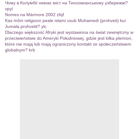
Чому в Колумбії немає міст на Тихоокеанському узбережжі?
vpyl
Nomes na Mármore 2002 zfqf
Kas mõni religioon peale islami usub Muhamedi (prohveti) kui
Jumala prohvetit? ylc
Dlaczego większość Afryki jest wystawiona na świat zewnętrzny w
przeciwieństwie do Ameryki Południowej, gdzie jest kilka plemion,
które nie mają lub mają ograniczony kontakt ze społeczeństwem
globalnym? krb