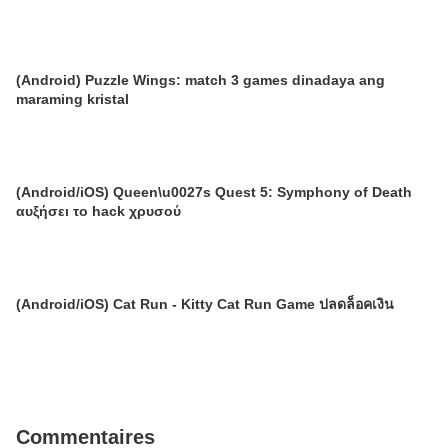
(Android) Puzzle Wings: match 3 games dinadaya ang
maraming kristal
(Android/iOS) Queen\u0027s Quest 5: Symphony of Death
αυξήσει το hack χρυσού
(Android/iOS) Cat Run - Kitty Cat Run Game ปลดล็อคเงิน
Commentaires