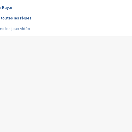
im Rayan
 toutes les règles
s les jeux vidéo
us choquant de Rockstar ? - Le scandale BULLY
e plus moche de Steam
du RÊVE tourne au CAUCHEMAR
pendant 8 heures
it… à tort
umiliés par un jeu vidéo
ire - Final Fantasy 8
ti un empire - Age of Empires
story DOFUS