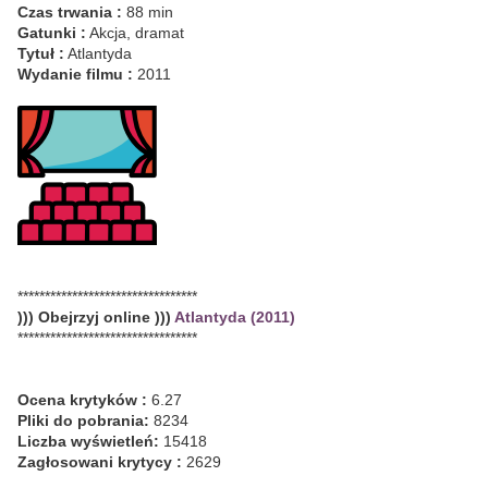
Czas trwania :
88 min
Gatunki :
Akcja, dramat
Tytuł :
Atlantyda
Wydanie filmu :
2011
*********************************
))) Obejrzyj online )))
Atlantyda (2011)
*********************************
Ocena krytyków :
6.27
Pliki do pobrania:
8234
Liczba wyświetleń:
15418
Zagłosowani krytycy :
2629