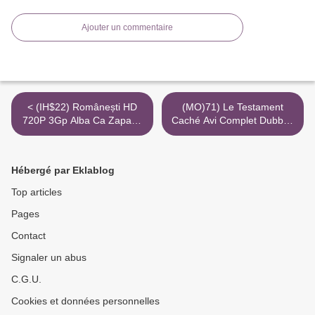
Ajouter un commentaire
< (IH$22) Românești HD
(MO)71) Le Testament
720P 3Gp Alba Ca Zapada
Caché Avi Complet Dubbed
Si Razboinicul Vanator
720P >
Torrent Filmehd Info
Hébergé par Eklablog
Top articles
Pages
Contact
Signaler un abus
C.G.U.
Cookies et données personnelles