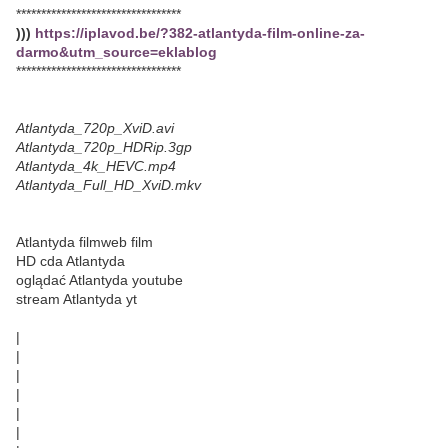
*********************************
)))
https://iplavod.be/?382-atlantyda-film-online-za-
darmo&utm_source=eklablog
*********************************
Atlantyda_720p_XviD.avi
Atlantyda_720p_HDRip.3gp
Atlantyda_4k_HEVC.mp4
Atlantyda_Full_HD_XviD.mkv
Atlantyda filmweb film
HD cda Atlantyda
oglądać Atlantyda youtube
stream Atlantyda yt
|
|
|
|
|
|