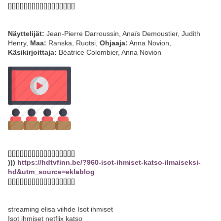
[][][][][][][][][][][][][][][][][]
Näyttelijät:
Jean-Pierre Darroussin, Anaïs Demoustier, Judith
Henry,
Maa:
Ranska, Ruotsi,
Ohjaaja:
Anna Novion,
Käsikirjoittaja:
Béatrice Colombier, Anna Novion
[][][][][][][][][][][][][][][][][]
)))
https://hdtvfinn.be/?960-isot-ihmiset-katso-ilmaiseksi-
hd&utm_source=eklablog
[][][][][][][][][][][][][][][][][]
streaming elisa viihde Isot ihmiset
Isot ihmiset netflix katso