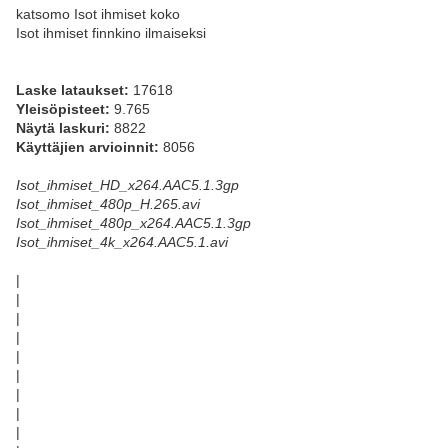
katsomo Isot ihmiset koko
Isot ihmiset finnkino ilmaiseksi
Laske lataukset:
17618
Yleisöpisteet:
9.765
Näytä laskuri:
8822
Käyttäjien arvioinnit:
8056
Isot_ihmiset_HD_x264.AAC5.1.3gp
Isot_ihmiset_480p_H.265.avi
Isot_ihmiset_480p_x264.AAC5.1.3gp
Isot_ihmiset_4k_x264.AAC5.1.avi
|
|
|
|
|
|
|
|
|