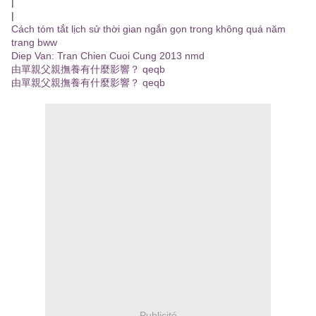
|
|
Cách tóm tắt lịch sử thời gian ngắn gọn trong không quá năm
trang bww
Diep Van: Tran Chien Cuoi Cung 2013 nmd
由單親父親撫養有什麼影響？ qeqb
由單親父親撫養有什麼影響？ qeqb
Publicité