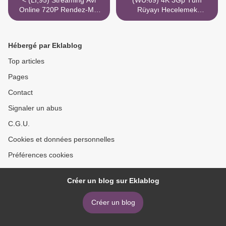
< (LI;95) Streaming Avi
(WU!69) 4K 3Gp Tüm
Online 720P Rendez-Moi
Rüyayı Hecelemek
Mon Bébé
Streaming Torrent Magnet >
Hébergé par Eklablog
Top articles
Pages
Contact
Signaler un abus
C.G.U.
Cookies et données personnelles
Préférences cookies
Créer un blog sur Eklablog
Créer un blog