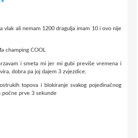
za vlak ali nemam 1200 dragulja imam 10 i ovo nije
sviđa champing COOL
smrzavam i smeta mi jer mi gubi previše vremena i
ra, dobra pa joj dajem 3 zvjezdice.
vostrukih topova i blokiranje svakog pojedinačnog
ca počne prve 3 sekunde