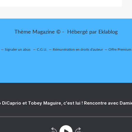
Thème Magazine © - Hébergé par
Eklablog
Signaler un abus
C.G.U.
Rémunération en droits d'auteur
Offre Premium
 DiCaprio et Tobey Maguire, c'est lui ! Rencontre avec Dam