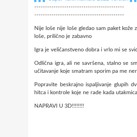
------------------------------------------
------------------------------------------
Nije loše nije loše gledao sam paket kože 
loše, prilično je zabavno
Igra je veličanstveno dobra i vrlo mi se 
Odlična igra, ali ne savršena, stalno se 
učitavanje koje smatram sporim pa me nervi
Popravite beskrajno ispaljivanje glupih d
hitca i kontrole koje ne rade kada utakmi
NAPRAVI U 3D!!!!!!!!