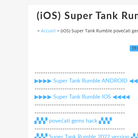
(iOS) Super Tank Ru
>
Accueil
>
(iOS) Super Tank Rumble povećati g
19.
------------------------------------------
▶▶▶▶ Super Tank Rumble ANDROID ◀
------------------------------------------
▶▶▶▶ Super Tank Rumble IOS ◀◀◀◀
------------------------------------------
------------------------------------------
▞▞▞ povećati gems hack ▞▞▞
------------------------------------------
▞▞▞ Super Tank Rumble 2022 version 