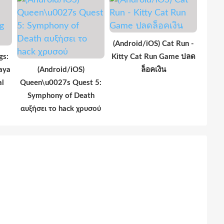
(Android/iOS) Cat Run -
gs:
Kitty Cat Run Game ปลด
aya
(Android/iOS)
ล็อคเงิน
al
Queen\u0027s Quest 5:
Symphony of Death
αυξήσει το hack χρυσού