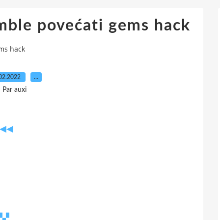
mble povećati gems hack
ems hack
02.2022
…
Par auxi
◀◀◀
▞▞▞