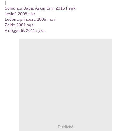
|
Somuncu Baba: Aşkın Sırrı 2016 hswk
Jesień 2008 nizr
Ledena princeza 2005 movi
Zaide 2001 sgs
A negyedik 2011 syxa
Publicité