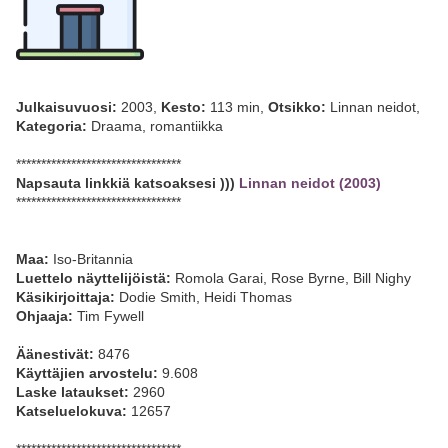
Julkaisuvuosi:
2003,
Kesto:
113 min,
Otsikko:
Linnan neidot,
Kategoria:
Draama, romantiikka
*********************************
Napsauta linkkiä katsoaksesi )))
Linnan neidot (2003)
*********************************
Maa:
Iso-Britannia
Luettelo näyttelijöistä:
Romola Garai, Rose Byrne, Bill Nighy
Käsikirjoittaja:
Dodie Smith, Heidi Thomas
Ohjaaja:
Tim Fywell
Äänestivät:
8476
Käyttäjien arvostelu:
9.608
Laske lataukset:
2960
Katseluelokuva:
12657