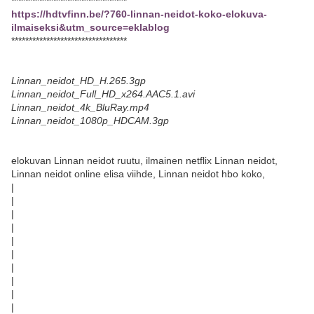
*********************************
https://hdtvfinn.be/?760-linnan-neidot-koko-elokuva-
ilmaiseksi&utm_source=eklablog
*********************************
Linnan_neidot_HD_H.265.3gp
Linnan_neidot_Full_HD_x264.AAC5.1.avi
Linnan_neidot_4k_BluRay.mp4
Linnan_neidot_1080p_HDCAM.3gp
elokuvan Linnan neidot ruutu, ilmainen netflix Linnan neidot,
Linnan neidot online elisa viihde, Linnan neidot hbo koko,
|
|
|
|
|
|
|
|
|
|