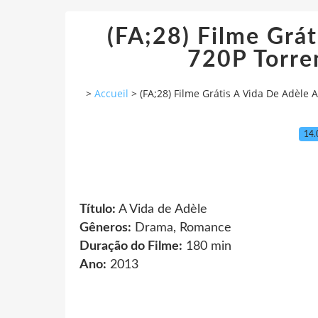
(FA;28) Filme Grát
720P Torr
>
Accueil
>
(FA;28) Filme Grátis A Vida De Adèle
14.
Título:
A Vida de Adèle
Gêneros:
Drama, Romance
Duração do Filme:
180 min
Ano:
2013