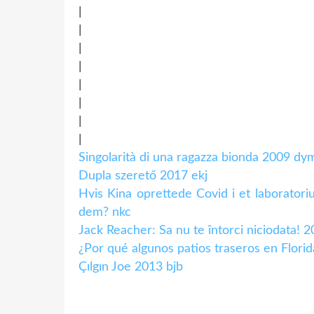
|
|
|
|
|
|
|
|
Singolarità di una ragazza bionda 2009 dy
Dupla szerető 2017 ekj
Hvis Kina oprettede Covid i et laboratorium
dem? nkc
Jack Reacher: Sa nu te întorci niciodata! 
¿Por qué algunos patios traseros en Flori
Çılgın Joe 2013 bjb