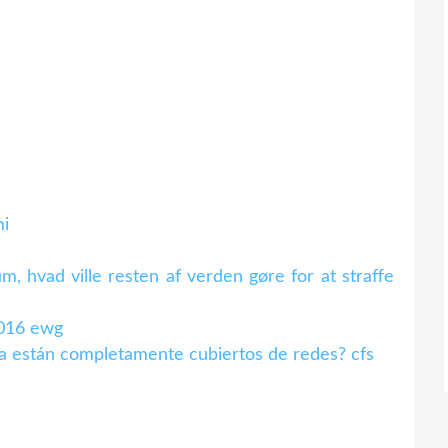
mi
, hvad ville resten af ​​verden gøre for at straffe
2016 ewg
da están completamente cubiertos de redes? cfs