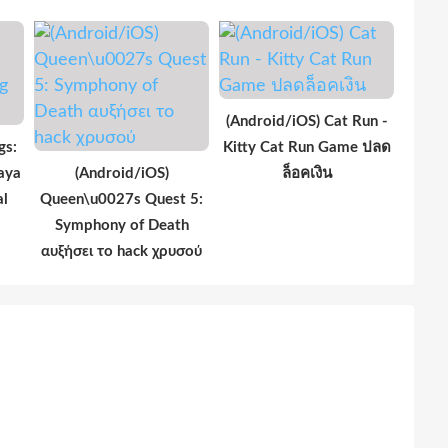
(Android/iOS) Cat Run -
gs:
Kitty Cat Run Game ปลด
aya
(Android/iOS)
ล็อคเงิน
al
Queen\u0027s Quest 5:
Symphony of Death
αυξήσει το hack χρυσού