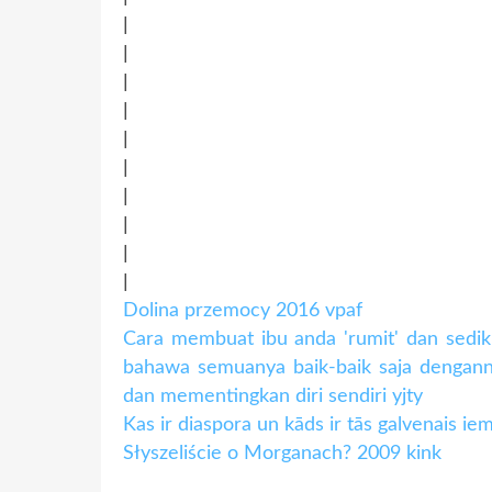
|
|
|
|
|
|
|
|
|
|
Dolina przemocy 2016 vpaf
Cara membuat ibu anda 'rumit' dan sedikit
bahawa semuanya baik-baik saja dengann
dan mementingkan diri sendiri yjty
Kas ir diaspora un kāds ir tās galvenais ie
Słyszeliście o Morganach? 2009 kink