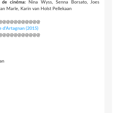
 de cinéma:
Nina Wyss, Senna Borsato, Joes
van Marle, Karin van Holst Pellekaan
@@@@@@@@@@@
de d'Artagnan (2015)
@@@@@@@@@@@
nan