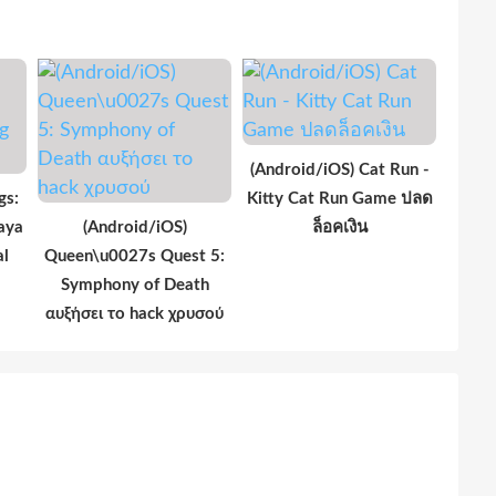
(Android/iOS) Cat Run -
gs:
Kitty Cat Run Game ปลด
aya
(Android/iOS)
ล็อคเงิน
al
Queen\u0027s Quest 5:
Symphony of Death
αυξήσει το hack χρυσού