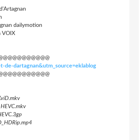
 d'Artagnan
n
agnan dailymotion
n VOIX
@@@@@@@@@@@
cret-de-dartagnan&utm_source=eklablog
@@@@@@@@@@@
XviD.mkv
p_HEVC.mkv
_HEVC.3gp
_HD_HDRip.mp4