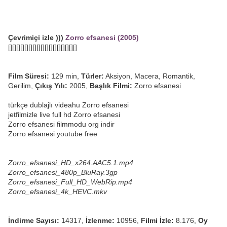
Çevrimiçi izle )))
Zorro efsanesi (2005)
[][][][][][][][][][][][][][][][][]
Film Süresi:
129 min,
Türler:
Aksiyon, Macera, Romantik,
Gerilim,
Çıkış Yılı:
2005,
Başlık Filmi:
Zorro efsanesi
türkçe dublajlı videahu Zorro efsanesi
jetfilmizle live full hd Zorro efsanesi
Zorro efsanesi filmmodu org indir
Zorro efsanesi youtube free
Zorro_efsanesi_HD_x264.AAC5.1.mp4
Zorro_efsanesi_480p_BluRay.3gp
Zorro_efsanesi_Full_HD_WebRip.mp4
Zorro_efsanesi_4k_HEVC.mkv
İndirme Sayısı:
14317,
İzlenme:
10956,
Filmi İzle:
8.176,
Oy