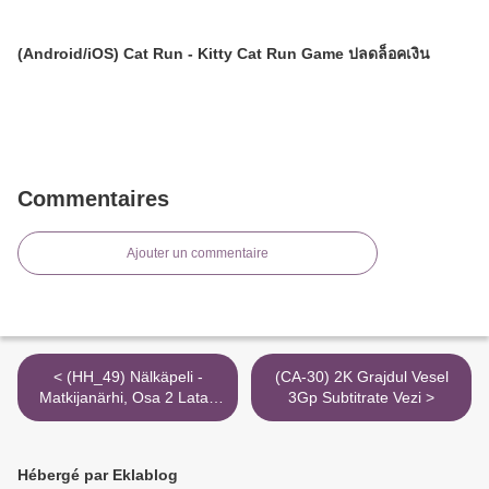
(Android/iOS) Cat Run - Kitty Cat Run Game ปลดล็อคเงิน
Commentaires
Ajouter un commentaire
< (HH_49) Nälkäpeli -
(CA-30) 2K Grajdul Vesel
Matkijanärhi, Osa 2 Lataa
3Gp Subtitrate Vezi >
Mkv 4K Verkossa
Hébergé par Eklablog