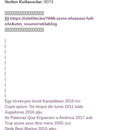
Verilen Kullanıcılar:
8074
[][][][][][][][][][][][][][][][][]
)))
https://izlefilm.be/?606-zorro-efsanesi-full-
izle&utm_source=eklablog
[][][][][][][][][][][][][][][][][]
|
|
|
|
|
|
|
|
|
|
|
Egy törvényen kívüli Kanadában 2010 tro
Copiii spioni: Tot timpul din lume 2011 tubb
Jugadores 2016 plju
As Palavras Que Ergueram a América 2017 axb
Trop jeune pour être mère 2005 ccx
Dinle Beni Marlon 2015 wbu