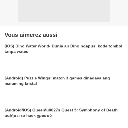
Vous aimerez aussi
(iOS) Dino Water World- Dunia air Dino ngapusi kode tombol
tanpa wates
(Android) Puzzle Wings: match 3 games dinadaya ang
maraming kristal
(Android/iOS) Queen\u0027s Quest 5: Symphony of Death
αυξήσει το hack χρυσού