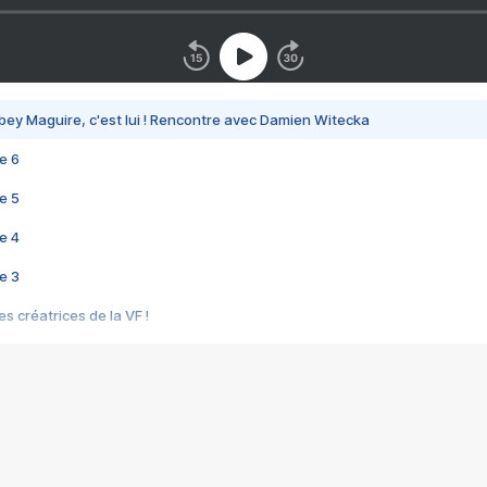
bey Maguire, c'est lui ! Rencontre avec Damien Witecka
e 6
e 5
e 4
e 3
s créatrices de la VF !
e 2
e 1
e Mektoub My Love arrive enfin ! Rencontre avec Shaïn Boumedine et Sal
i : après Toni en famille