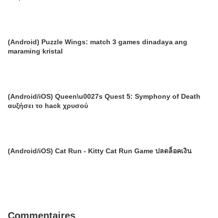
(Android) Puzzle Wings: match 3 games dinadaya ang
maraming kristal
(Android/iOS) Queen\u0027s Quest 5: Symphony of Death
αυξήσει το hack χρυσού
(Android/iOS) Cat Run - Kitty Cat Run Game ปลดล็อคเงิน
Commentaires