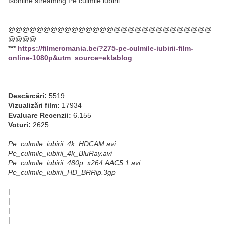
fsonline streaming Pe culmile iubirii
@@@@@@@@@@@@@@@@@@@@@@@@@@@@@
@@@@
***
https://filmeromania.be/?275-pe-culmile-iubirii-film-
online-1080p&utm_source=eklablog
Descărcări:
5519
Vizualizări film:
17934
Evaluare Recenzii:
6.155
Voturi:
2625
Pe_culmile_iubirii_4k_HDCAM.avi
Pe_culmile_iubirii_4k_BluRay.avi
Pe_culmile_iubirii_480p_x264.AAC5.1.avi
Pe_culmile_iubirii_HD_BRRip.3gp
|
|
|
|