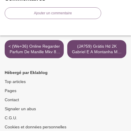
Ajouter un commentaire
< (We+36) Online Regarder
(JA?59) Grátis Hd 2K
Parfum De Manille Mkv 8K
Gabriel E A Montanha Mkv
Torrent Magnet
Assistir >
Hébergé par Eklablog
Top articles
Pages
Contact
Signaler un abus
C.G.U.
Cookies et données personnelles