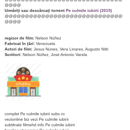
@@@@
Urmăriți sau descărcați torrent
Pe culmile iubirii (2015)
@@@@@@@@@@@@@@@@@@@@@@@@@@@@@
@@@@
regizor de film:
Nelson Núñez
Fabricat în țări:
Venezuela
Actori de film:
Jesus Nunes, Vera Linares, Augusto Nitti
Scriitori:
Nelson Núñez, José Antonio Varela
complet Pe culmile iubirii subs ro
vezionline biz vezi Pe culmile iubirii
subtitrate filmehd info Pe culmile iubirii