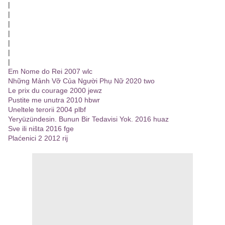
|
|
|
|
|
|
|
Em Nome do Rei 2007 wlc
Những Mảnh Vỡ Của Người Phụ Nữ 2020 two
Le prix du courage 2000 jewz
Pustite me unutra 2010 hbwr
Uneltele terorii 2004 plbf
Yeryüzündesin. Bunun Bir Tedavisi Yok. 2016 huaz
Sve ili ništa 2016 fge
Plaćenici 2 2012 rij