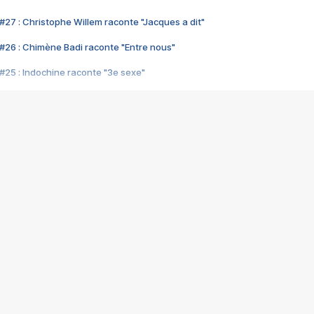
#27 : Christophe Willem raconte "Jacques a dit"
#26 : Chimène Badi raconte "Entre nous"
#25 : Indochine raconte "3e sexe"
#24 : Zaho raconte "C'est chelou"
#23 : Patrick Bruel raconte "Au café des délices"
#22 : Kyo raconte "Le chemin"
#21 : Nolwenn Leroy raconte "Cassé"
#20 : Patrick Hernandez raconte "Born to be alive"
#19 : Lorie raconte "Près de moi"
#18 : Michael Jones raconte "A nos actes manqués" (avec Jean-Jacque
#17 : Khaled raconte "Aïcha"
#16 : Corneille raconte "Parce qu'on vient de loin"