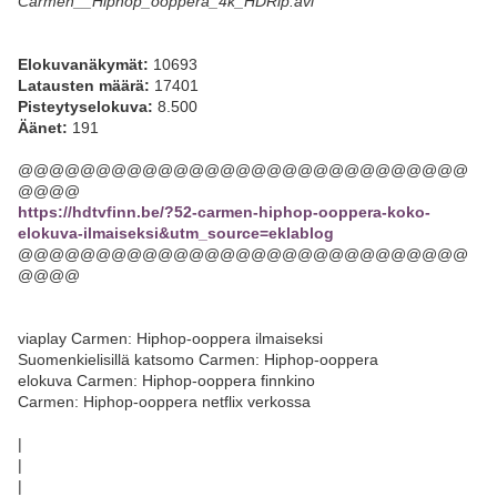
Carmen__Hiphop_ooppera_4k_HDRip.avi
Elokuvanäkymät:
10693
Latausten määrä:
17401
Pisteytyselokuva:
8.500
Äänet:
191
@@@@@@@@@@@@@@@@@@@@@@@@@@@@@
@@@@
https://hdtvfinn.be/?52-carmen-hiphop-ooppera-koko-
elokuva-ilmaiseksi&utm_source=eklablog
@@@@@@@@@@@@@@@@@@@@@@@@@@@@@
@@@@
viaplay Carmen: Hiphop-ooppera ilmaiseksi
Suomenkielisillä katsomo Carmen: Hiphop-ooppera
elokuva Carmen: Hiphop-ooppera finnkino
Carmen: Hiphop-ooppera netflix verkossa
|
|
|