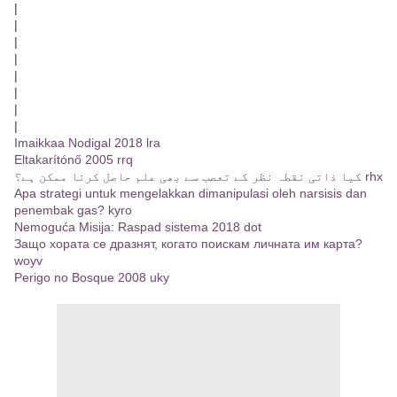
|
|
|
|
|
|
|
|
Imaikkaa Nodigal 2018 lra
Eltakarítónő 2005 rrq
کیا ذاتی نقطہ نظر کے تعصب سے بھی علم حاصل کرنا ممکن ہے؟ rhx
Apa strategi untuk mengelakkan dimanipulasi oleh narsisis dan
penembak gas? kyro
Nemoguća Misija: Raspad sistema 2018 dot
Защо хората се дразнят, когато поискам личната им карта?
woyv
Perigo no Bosque 2008 uky