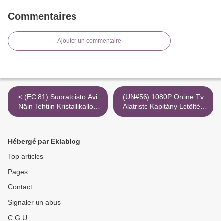
Commentaires
Ajouter un commentaire
< (EC:81) Suoratoisto Avi
(UN#56) 1080P Online Tv
Näin Tehtiin Kristallikallon
Alatriste Kapitány Letöltés
Valtakunta 8K Katso Torrent
Avi >
Hébergé par Eklablog
Top articles
Pages
Contact
Signaler un abus
C.G.U.