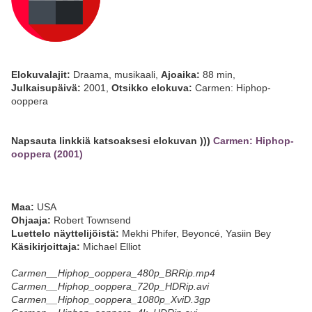
Elokuvalajit:
Draama, musikaali,
Ajoaika:
88 min,
Julkaisupäivä:
2001,
Otsikko elokuva:
Carmen: Hiphop-
ooppera
Napsauta linkkiä katsoaksesi elokuvan )))
Carmen: Hiphop-
ooppera (2001)
Maa:
USA
Ohjaaja:
Robert Townsend
Luettelo näyttelijöistä:
Mekhi Phifer, Beyoncé, Yasiin Bey
Käsikirjoittaja:
Michael Elliot
Carmen__Hiphop_ooppera_480p_BRRip.mp4
Carmen__Hiphop_ooppera_720p_HDRip.avi
Carmen__Hiphop_ooppera_1080p_XviD.3gp