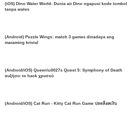
(iOS) Dino Water World- Dunia air Dino ngapusi kode tombol
tanpa wates
(Android) Puzzle Wings: match 3 games dinadaya ang
maraming kristal
(Android/iOS) Queen\u0027s Quest 5: Symphony of Death
αυξήσει το hack χρυσού
(Android/iOS) Cat Run - Kitty Cat Run Game ปลดล็อคเงิน