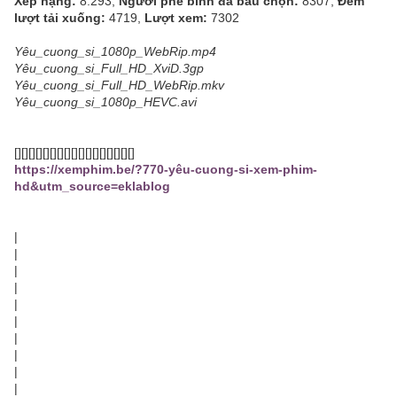
Xếp hạng:
8.293,
Người phê bình đã bầu chọn:
8307,
Đếm
lượt tải xuống:
4719,
Lượt xem:
7302
Yêu_cuong_si_1080p_WebRip.mp4
Yêu_cuong_si_Full_HD_XviD.3gp
Yêu_cuong_si_Full_HD_WebRip.mkv
Yêu_cuong_si_1080p_HEVC.avi
[][][][][][][][][][][][][][][][][]
https://xemphim.be/?770-yêu-cuong-si-xem-phim-
hd&utm_source=eklablog
|
|
|
|
|
|
|
|
|
|