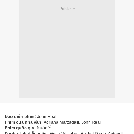
Publicité
Đạo diễn phim:
John Real
Phim của nhà văn:
Adriana Marzagalli, John Real
Phim quốc gia:
Nước Ý
Danh sách diễn viên:
Fiona Whitelaw, Rachel Daigh, Antonella