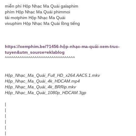
miễn phí Hộp Nhạc Ma Quái galaphim
phím Hộp Nhạc Ma Quái phimmoi
tải motphim Hộp Nhạc Ma Quái
vivuphim Hộp Nhạc Ma Quái lồng tiếng
https://xemphim.be/?1456-hộp-nhạc-ma-quái-xem-truc-
tuyen&utm_source=eklablog
^^^^^^^^^^^^^^^^^^^^^^^^^^^^^^^^^
Hộp_Nhạc_Ma_Quái_Full_HD_x264.AAC5.1.mkv
Hộp_Nhạc_Ma_Quái_4k_HDCAM.mp4
Hộp_Nhạc_Ma_Quái_4k_BRRip.mkv
Hộp_Nhạc_Ma_Quái_1080p_HDCAM.3gp
|
|
|
|
|
|