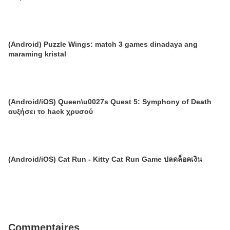
(Android) Puzzle Wings: match 3 games dinadaya ang
maraming kristal
(Android/iOS) Queen\u0027s Quest 5: Symphony of Death
αυξήσει το hack χρυσού
(Android/iOS) Cat Run - Kitty Cat Run Game ปลดล็อคเงิน
Commentaires