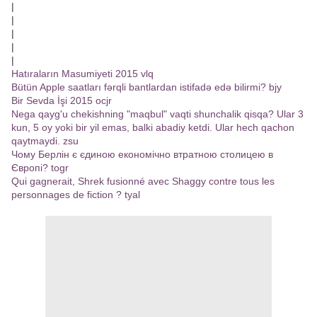
|
|
|
|
|
Hatıraların Masumiyeti 2015 vlq
Bütün Apple saatları fərqli bantlardan istifadə edə bilirmi? bjy
Bir Sevda İşi 2015 ocjr
Nega qayg'u chekishning "maqbul" vaqti shunchalik qisqa? Ular 3
kun, 5 oy yoki bir yil emas, balki abadiy ketdi. Ular hech qachon
qaytmaydi. zsu
Чому Берлін є єдиною економічно втратною столицею в
Європі? togr
Qui gagnerait, Shrek fusionné avec Shaggy contre tous les
personnages de fiction ? tyal