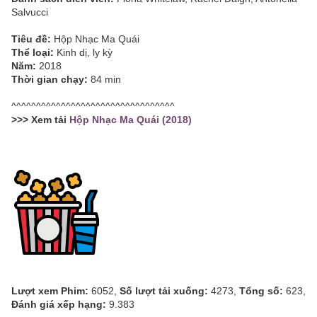
Salvucci
Tiêu đề:
Hộp Nhạc Ma Quái
Thể loại:
Kinh dị, ly kỳ
Năm:
2018
Thời gian chạy:
84 min
^^^^^^^^^^^^^^^^^^^^^^^^^^^^^^^^^
>>> Xem tải
Hộp Nhạc Ma Quái (2018)
Lượt xem Phim:
6052,
Số lượt tải xuống:
4273,
Tổng số:
623,
Đánh giá xếp hạng:
9.383