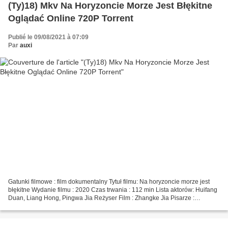
(Ty)18) Mkv Na Horyzoncie Morze Jest Błękitne
Oglądać Online 720P Torrent
Publié le 09/08/2021 à 07:09
Par
auxi
Gatunki filmowe : film dokumentalny Tytuł filmu: Na horyzoncie morze jest
błękitne Wydanie filmu : 2020 Czas trwania : 112 min Lista aktorów: Huifang
Duan, Liang Hong, Pingwa Jia Reżyser Film : Zhangke Jia Pisarze :
Zhangke Jia, Jiahuan Wan Kraj : Chiny...