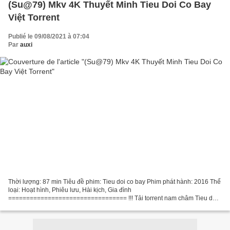
(Su@79) Mkv 4K Thuyết Minh Tieu Doi Co Bay
Việt Torrent
Publié le 09/08/2021 à 07:04
Par
auxi
Thời lượng: 87 min Tiêu đề phim: Tieu doi co bay Phim phát hành: 2016 Thể
loại: Hoạt hình, Phiêu lưu, Hài kịch, Gia đình
================================= !!! Tải torrent nam châm Tieu doi
co bay ================================= Danh sách diễn viên:...