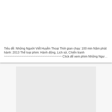
Tiêu đề: Những Người Viết Huyền Thoại Thời gian chạy: 100 min Năm phát
hành: 2013 Thể loại phim: Hành động, Lịch sử, Chiến tranh
~~~~~~~~~~~~~~~~~~~~~~~~~~~~~~~~~ Click để xem phim Những Người
Viết Huyền Thoại ~~~~~~~~~~~~~~~~~~~~~~~~~~~~~~~~~ Đạo diễn...