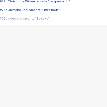
#27 : Christophe Willem raconte "Jacques a dit"
#26 : Chimène Badi raconte "Entre nous"
#25 : Indochine raconte "3e sexe"
#24 : Zaho raconte "C'est chelou"
#23 : Patrick Bruel raconte "Au café des délices"
#22 : Kyo raconte "Le chemin"
#21 : Nolwenn Leroy raconte "Cassé"
#20 : Patrick Hernandez raconte "Born to be alive"
#19 : Lorie raconte "Près de moi"
#18 : Michael Jones raconte "A nos actes manqués" (avec Jean-Jacque
#17 : Khaled raconte "Aïcha"
#16 : Corneille raconte "Parce qu'on vient de loin"
#15 : Indochine raconte "L'aventurier"