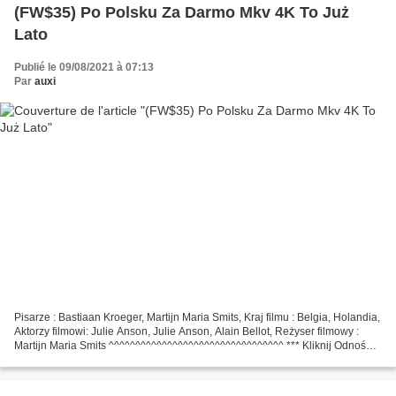
(FW$35) Po Polsku Za Darmo Mkv 4K To Już
Lato
Publié le 09/08/2021 à 07:13
Par
auxi
Pisarze : Bastiaan Kroeger, Martijn Maria Smits, Kraj filmu : Belgia, Holandia,
Aktorzy filmowi: Julie Anson, Julie Anson, Alain Bellot, Reżyser filmowy :
Martijn Maria Smits ^^^^^^^^^^^^^^^^^^^^^^^^^^^^^^^^^ *** Kliknij Odnośnik
*** To już lato ^^^^^^^^^^^^^^^^^^^^^^^^^^^^^^^^^...