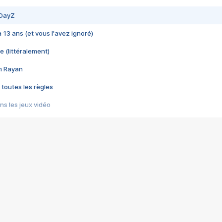
 DayZ
 a 13 ans (et vous l'avez ignoré)
e (littéralement)
im Rayan
 toutes les règles
s les jeux vidéo
us choquant de Rockstar ? - Le scandale BULLY
e plus moche de Steam
du RÊVE tourne au CAUCHEMAR
pendant 8 heures
it… à tort
umiliés par un jeu vidéo